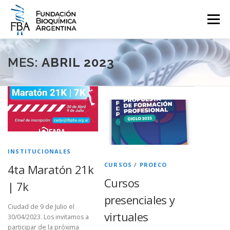
Saltar
al
Menú
contenido
QUIENES SOMOS
PROGRAMAS
EVENTOS
COMUNICACIÓN
MES:
ABRIL 2023
CONTACTO
INGRESAR
INSTITUCIONALES
CURSOS
/
PROECO
4ta Maratón 21k
Cursos
| 7k
presenciales y
Ciudad de 9 de Julio el
virtuales
30/04/2023. Los invitamos a
participar de la próxima