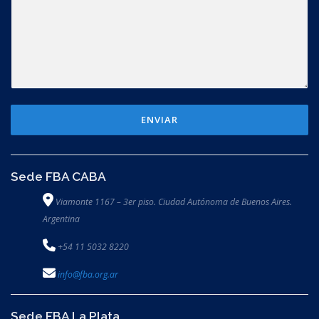
ENVIAR
Sede FBA CABA
Viamonte 1167 – 3er piso. Ciudad Autónoma de Buenos Aires.
Argentina
+54 11 5032 8220
info@fba.org.ar
Sede FBA La Plata