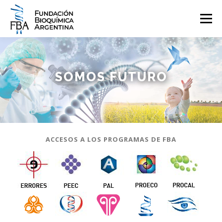
Saltar
al
Menú
contenido
QUIENES SOMOS
PROGRAMAS
EVENTOS
COMUNICACIÓN
SOMOS
FUTURO
CONTACTO
INGRESAR
ACCESOS A LOS PROGRAMAS DE FBA