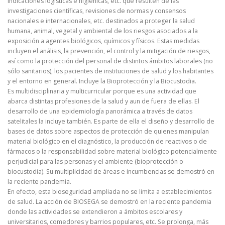
indicaciones logísticas e higiénicas, etc. que resulten de las
investigaciones científicas, revisiones de normas y consensos
nacionales e internacionales, etc. destinados a proteger la salud
humana, animal, vegetal y ambiental de los riesgos asociados a la
exposición a agentes biológicos, químicos y físicos. Estas medidas
incluyen el análisis, la prevención, el control y la mitigación de riesgos,
así como la protección del personal de distintos ámbitos laborales (no
sólo sanitarios), los pacientes de instituciones de salud y los habitantes
y el entorno en general. Incluye la Bioprotección y la Biocustodia.
Es multidisciplinaria y multicurricular porque es una actividad que
abarca distintas profesiones de la salud y aun de fuera de ellas. El
desarrollo de una epidemiología panorámica a través de datos
satelitales la incluye también. Es parte de ella el diseño y desarrollo de
bases de datos sobre aspectos de protección de quienes manipulan
material biológico en el diagnóstico, la producción de reactivos o de
fármacos o la responsabilidad sobre material biológico potencialmente
perjudicial para las personas y el ambiente (bioprotección o
biocustodia). Su multiplicidad de áreas e incumbencias se demostró en
la reciente pandemia.
En efecto, esta bioseguridad ampliada no se limita a establecimientos
de salud. La acción de BIOSEGA se demostró en la reciente pandemia
donde las actividades se extendieron a ámbitos escolares y
universitarios, comedores y barrios populares, etc. Se prolonga, más