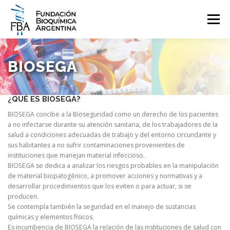
Saltar
al
Menú
contenido
QUIENES SOMOS
PROGRAMAS
EVENTOS
COMUNICACIÓN
BIOSEGA
CONTACTO
INGRESAR
¿
QUÉ ES BIOSEGA?
BIOSEGA concibe a la Bioseguridad como un derecho de los pacientes
a no infectarse durante su atención sanitaria, de los trabajadores de la
salud a condiciones adecuadas de trabajo y del entorno circundante y
sus habitantes a no sufrir contaminaciones provenientes de
instituciones que manejan material infeccioso.
BIOSEGA se dedica a analizar los riesgos probables en la manipulación
de material biopatogénico, a promover acciones y normativas y a
desarrollar procedimientos que los eviten o para actuar, si se
producen.
Se contempla también la seguridad en el manejo de sustancias
químicas y elementos físicos.
Es incumbencia de BIOSEGA la relación de las instituciones de salud con