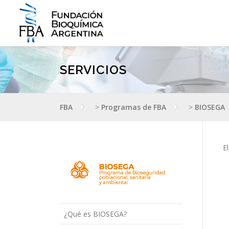
Saltar
al
contenido
SERVICIOS
FBA
>
Programas de FBA
>
BIOSEGA
E
¿Qué es BIOSEGA?