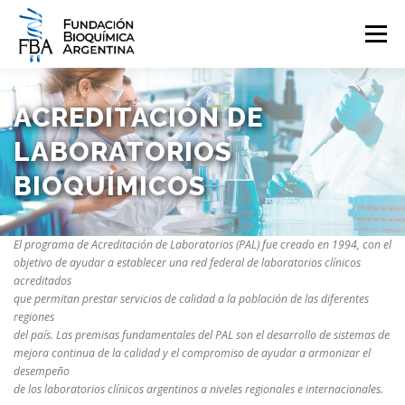
Saltar
al
Menú
contenido
QUIENES SOMOS
PROGRAMAS
EVENTOS
COMUNICACIÓN
ACREDITACIÓN DE
LABORATORIOS
CONTACTO
INGRESAR
BIOQUÍMICOS
El programa de Acreditación de Laboratorios (PAL) fue creado en 1994, con el
objetivo de ayudar a establecer una red federal de laboratorios clínicos
acreditados
que permitan prestar servicios de calidad a la población de las diferentes
regiones
del país. Las premisas fundamentales del PAL son el desarrollo de sistemas de
mejora continua de la calidad y el compromiso de ayudar a armonizar el
desempeño
de los laboratorios clínicos argentinos a niveles regionales e internacionales.