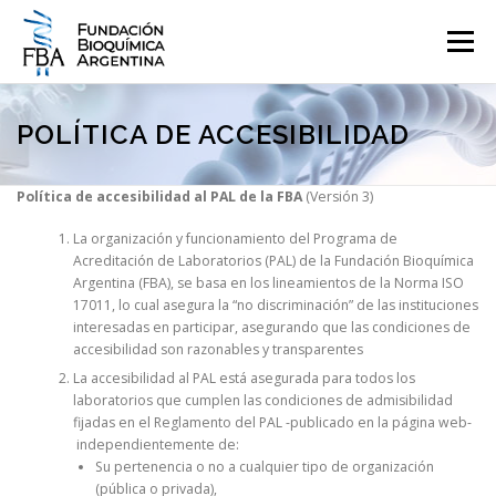
Saltar
al
Menú
contenido
QUIENES SOMOS
PROGRAMAS
EVENTOS
COMUNICACIÓN
POLÍTICA DE ACCESIBILIDAD
Política de accesibilidad al PAL de la FBA
(Versión 3)
CONTACTO
INGRESAR
La organización y funcionamiento del Programa de
Acreditación de Laboratorios (PAL) de la Fundación Bioquímica
Argentina (FBA), se basa en los lineamientos de la Norma ISO
17011, lo cual asegura la “no discriminación” de las instituciones
interesadas en participar, asegurando que las condiciones de
accesibilidad son razonables y transparentes
La accesibilidad al PAL está asegurada para todos los
laboratorios que cumplen las condiciones de admisibilidad
fijadas en el Reglamento del PAL -publicado en la página web-
independientemente de:
Su pertenencia o no a cualquier tipo de organización
(pública o privada),