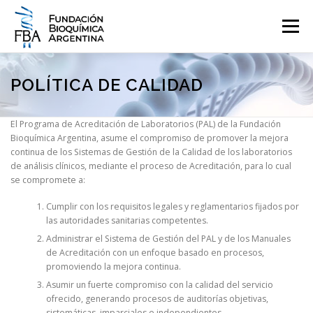
Saltar
al
Menú
contenido
QUIENES SOMOS
PROGRAMAS
EVENTOS
COMUNICACIÓN
POLÍTICA DE CALIDAD
El Programa de Acreditación de Laboratorios (PAL) de la Fundación
CONTACTO
INGRESAR
Bioquímica Argentina, asume el compromiso de promover la mejora
continua de los Sistemas de Gestión de la Calidad de los laboratorios
de análisis clínicos, mediante el proceso de Acreditación, para lo cual
se compromete a:
Cumplir con los requisitos legales y reglamentarios fijados por
las autoridades sanitarias competentes.
Administrar el Sistema de Gestión del PAL y de los Manuales
de Acreditación con un enfoque basado en procesos,
promoviendo la mejora continua.
Asumir un fuerte compromiso con la calidad del servicio
ofrecido, generando procesos de auditorías objetivas,
sistemáticas, imparciales e independientes.