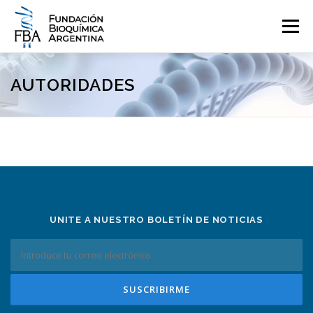
Saltar
al
Menú
contenido
QUIENES SOMOS
PROGRAMAS
EVENTOS
COMUNICACIÓN
AUTORIDADES
CONTACTO
INGRESAR
UNITE A NUESTRO BOLETÍN DE NOTICIAS