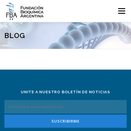
Saltar
al
Menú
contenido
QUIENES SOMOS
PROGRAMAS
EVENTOS
COMUNICACIÓN
BLOG
CONTACTO
INGRESAR
UNITE A NUESTRO BOLETÍN DE NOTICIAS