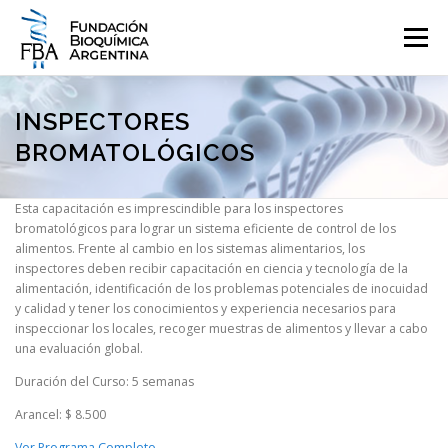
Saltar
al
Menú
contenido
QUIENES SOMOS
PROGRAMAS
EVENTOS
COMUNICACIÓN
INSPECTORES
BROMATOLÓGICOS
CONTACTO
INGRESAR
Esta capacitación es imprescindible para los inspectores
bromatológicos para lograr un sistema eficiente de control de los
alimentos. Frente al cambio en los sistemas alimentarios, los
inspectores deben recibir capacitación en ciencia y tecnología de la
alimentación, identificación de los problemas potenciales de inocuidad
y calidad y tener los conocimientos y experiencia necesarios para
inspeccionar los locales, recoger muestras de alimentos y llevar a cabo
una evaluación global.
Duración del Curso: 5 semanas
Arancel: $ 8.500
Ver Programa Completo