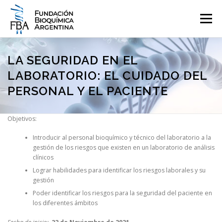
Saltar
al
Menú
contenido
QUIENES SOMOS
PROGRAMAS
EVENTOS
COMUNICACIÓN
LA SEGURIDAD EN EL
LABORATORIO: EL CUIDADO DEL
PERSONAL Y EL PACIENTE
CONTACTO
INGRESAR
Objetivos:
Introducir al personal bioquímico y técnico del laboratorio a la
gestión de los riesgos que existen en un laboratorio de análisis
clínicos
Lograr habilidades para identificar los riesgos laborales y su
gestión
Poder identificar los riesgos para la seguridad del paciente en
los diferentes ámbitos