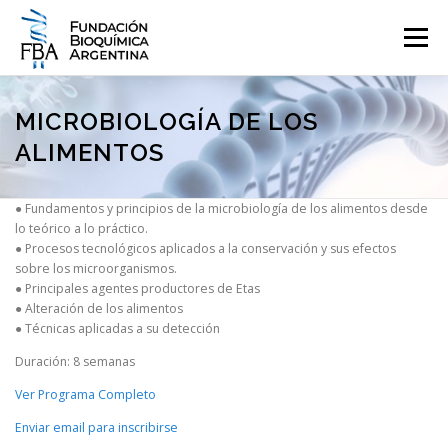
Saltar
al
Menú
contenido
QUIENES SOMOS
PROGRAMAS
EVENTOS
COMUNICACIÓN
MICROBIOLOGÍA DE LOS
ALIMENTOS
CONTACTO
INGRESAR
● Fundamentos y principios de la microbiología de los alimentos desde
lo teórico a lo práctico.
● Procesos tecnológicos aplicados a la conservación y sus efectos
sobre los microorganismos.
● Principales agentes productores de Etas
● Alteración de los alimentos
● Técnicas aplicadas a su detección
Duración: 8 semanas
Ver Programa Completo
Enviar email para inscribirse