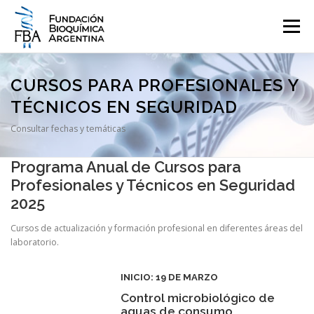
Saltar
al
Menú
contenido
QUIENES SOMOS
PROGRAMAS
EVENTOS
COMUNICACIÓN
CURSOS PARA PROFESIONALES Y
TÉCNICOS EN SEGURIDAD
Consultar fechas y temáticas
CONTACTO
INGRESAR
Programa Anual de Cursos para
Profesionales y Técnicos en Seguridad
2025
Cursos de actualización y formación profesional en diferentes áreas del
laboratorio.
INICIO: 19 DE MARZO
Control microbiológico de
aguas de consumo