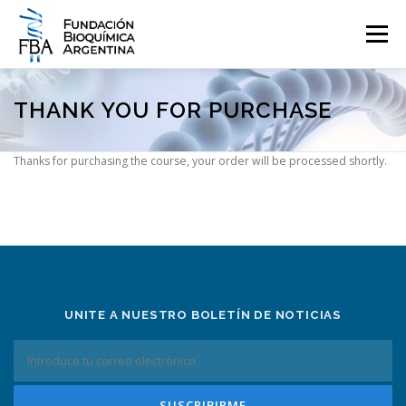
Saltar
al
Menú
contenido
QUIENES SOMOS
PROGRAMAS
EVENTOS
COMUNICACIÓN
THANK YOU FOR PURCHASE
Thanks for purchasing the course, your order will be processed shortly.
CONTACTO
INGRESAR
UNITE A NUESTRO BOLETÍN DE NOTICIAS