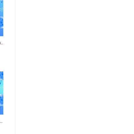
¿Es necesaria la tercer dosis de vacunas para COVID 19?
Vacunas COVID19 en menores. ¿Cuáles están disponibles en este momento?