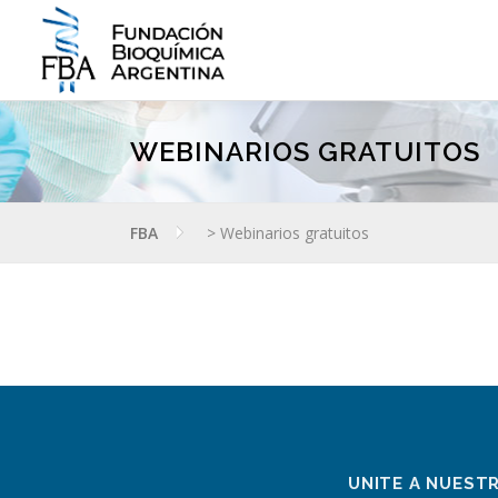
Saltar
al
contenido
WEBINARIOS GRATUITOS
FBA
>
Webinarios gratuitos
UNITE A NUEST