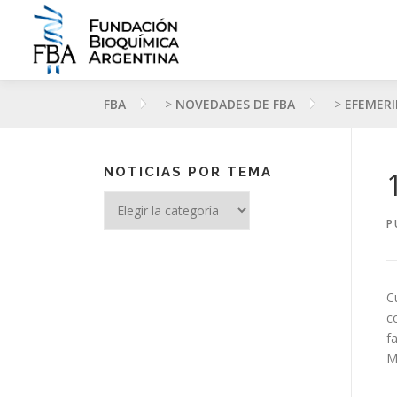
Saltar
al
contenido
FBA
>
NOVEDADES DE FBA
>
EFEMERI
NOTICIAS POR TEMA
Noticias
por
P
tema
C
c
f
M