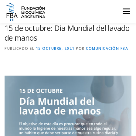
Saltar
al
Menú
contenido
15 de octubre: Dia Mundial del lavado
QUIENES SOMOS
PROGRAMAS
EVENTOS
COMUNICACIÓN
de manos
PUBLICADO EL
15 OCTUBRE, 2021
POR
COMUNICACIÓN FBA
CONTACTO
INGRESAR