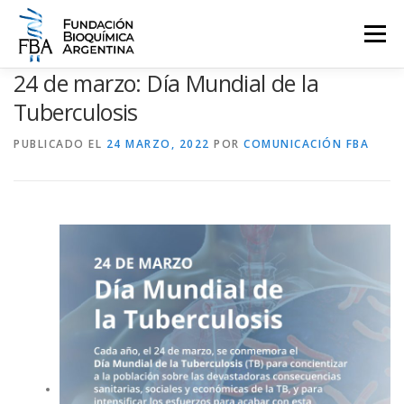
Saltar
al
Menú
contenido
24 de marzo: Día Mundial de la
QUIENES SOMOS
PROGRAMAS
EVENTOS
COMUNICACIÓN
Tuberculosis
PUBLICADO EL
24 MARZO, 2022
POR
COMUNICACIÓN FBA
CONTACTO
INGRESAR