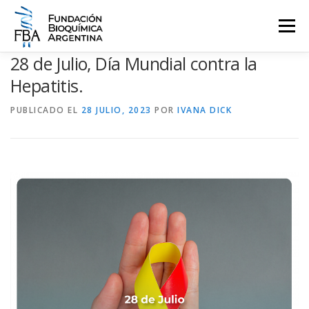
Saltar
al
Menú
contenido
28 de Julio, Día Mundial contra la
QUIENES SOMOS
PROGRAMAS
EVENTOS
COMUNICACIÓN
Hepatitis.
PUBLICADO EL
28 JULIO, 2023
POR
IVANA DICK
CONTACTO
INGRESAR