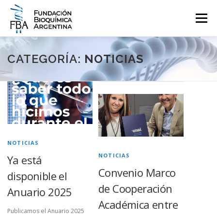
Saltar
al
Menú
contenido
QUIENES SOMOS
PROGRAMAS
EVENTOS
COMUNICACIÓN
CATEGORÍA:
NOTICIAS
N
CONTACTO
INGRESAR
a
v
e
g
NOTICIAS
a
NOTICIAS
Ya está
c
Convenio Marco
disponible el
i
de Cooperación
ó
Anuario 2025
n
Académica entre
Publicamos el Anuario 2025
d