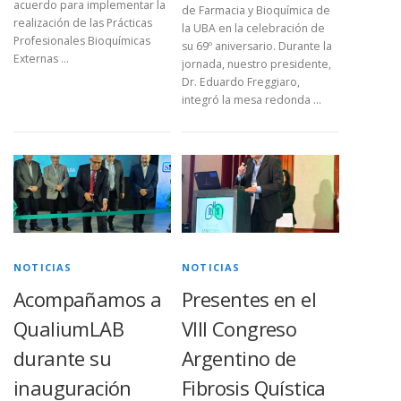
acuerdo para implementar la
de Farmacia y Bioquímica de
realización de las Prácticas
la UBA en la celebración de
Profesionales Bioquímicas
su 69º aniversario. Durante la
Externas …
jornada, nuestro presidente,
Dr. Eduardo Freggiaro,
integró la mesa redonda …
NOTICIAS
NOTICIAS
Acompañamos a
Presentes en el
QualiumLAB
VIII Congreso
durante su
Argentino de
inauguración
Fibrosis Quística