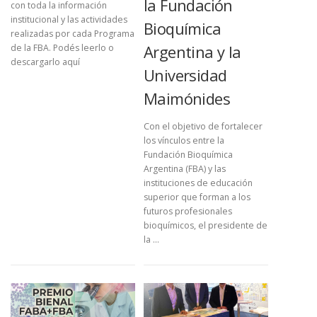
la Fundación
con toda la información
e
institucional y las actividades
Bioquímica
e
realizadas por cada Programa
n
Argentina y la
de la FBA. Podés leerlo o
descargarlo aquí
t
Universidad
r
Maimónides
a
d
Con el objetivo de fortalecer
a
los vínculos entre la
Fundación Bioquímica
s
Argentina (FBA) y las
instituciones de educación
superior que forman a los
futuros profesionales
bioquímicos, el presidente de
la …