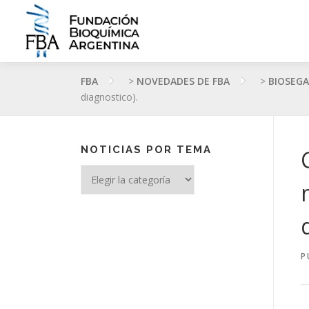
Saltar
al
contenido
FBA
>
NOVEDADES DE FBA
>
BIOSEGA
diagnostico).
NOTICIAS POR TEMA
Noticias
por
tema
P