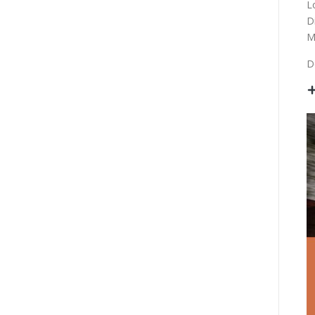
L
D
M
D