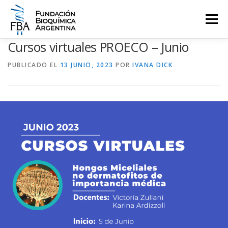
Saltar
al
Menú
contenido
Cursos virtuales PROECO – Junio
QUIENES SOMOS
PROGRAMAS
EVENTOS
COMUNICACIÓN
PUBLICADO EL
13 JUNIO, 2023
POR
IVANA DICK
CONTACTO
INGRESAR