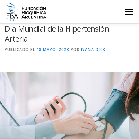
Saltar
al
Menú
contenido
Día Mundial de la Hipertensión
QUIENES SOMOS
PROGRAMAS
EVENTOS
COMUNICACIÓN
Arterial
PUBLICADO EL
18 MAYO, 2023
POR
IVANA DICK
CONTACTO
INGRESAR