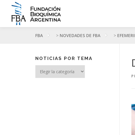
Saltar
al
contenido
FBA
>
NOVEDADES DE FBA
>
EFEMERI
NOTICIAS POR TEMA
Noticias
por
P
tema