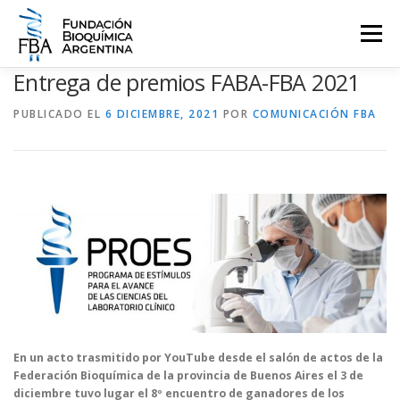
Saltar
al
Menú
contenido
Entrega de premios FABA-FBA 2021
QUIENES SOMOS
PROGRAMAS
EVENTOS
COMUNICACIÓN
PUBLICADO EL
6 DICIEMBRE, 2021
POR
COMUNICACIÓN FBA
CONTACTO
INGRESAR
En un acto trasmitido por YouTube desde el salón de actos de la
Federación Bioquímica de la provincia de Buenos Aires el 3 de
diciembre tuvo lugar el 8º encuentro de ganadores de los