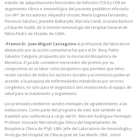
estudio de subpoblaciones funcionales de linfocitos TCD4 y CD8 en
seguimiento clínico e inmunológico del paciente pediátrico infectado
con VIH” de los autores: Alejandra Urioste, María Eugenia Fernández,
Florencia Sánchez, Jeanette Balbaryski, Marcela Candi, Graciela Barboni
y Eduardo Gaddi, de la División Inmunología del Hospital General de
Niños Pedro de Elizalde de CABA.
-Premio Dr. Juan Miguel Castagnino
al profesional del laboratorio
destacado por su acción comunitaria fue para el Dr. Bioq. Pablo
Salvador Caligiore, propuesto por la Asociación Bioquímica de
Mendoza. El jurado consideró merecedor del premio por su
compromiso en su labor como bioquímico que permitió que niños
recién nacidos de todos los sectores sociales y económicos pudieran
acceder a la pesquisa de enfermedades metabólicas por errores
congénitos, no solo para el diagnóstico sino involucrando al equipo de
salud para su tratamiento y seguimiento.
Los premiados emitieron sendos mensajes de agradecimiento a las
instituciones. Como parte del programa de este acto también se
trasmitió una conferencia a cargo del Dr. Marcelo Rodríguez Fermepín,
Profesor Asociado Microbiología Clínica del Departamento de
Bioquímica Clínica de FFyB -UBA. Jefe del Laboratorio de Inmunología y
Virología del Hospital de Clínicas José de San Martín. UBA, sobre