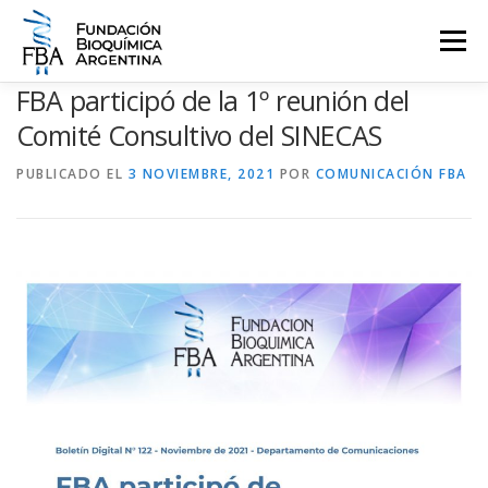
Saltar
al
Menú
contenido
FBA participó de la 1º reunión del
QUIENES SOMOS
PROGRAMAS
EVENTOS
COMUNICACIÓN
Comité Consultivo del SINECAS
PUBLICADO EL
3 NOVIEMBRE, 2021
POR
COMUNICACIÓN FBA
CONTACTO
INGRESAR