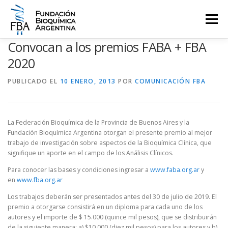
Saltar
al
Menú
contenido
Convocan a los premios FABA + FBA
QUIENES SOMOS
PROGRAMAS
EVENTOS
COMUNICACIÓN
2020
PUBLICADO EL
10 ENERO, 2013
POR
COMUNICACIÓN FBA
CONTACTO
INGRESAR
La Federación Bioquímica de la Provincia de Buenos Aires y la
Fundación Bioquímica Argentina otorgan el presente premio al mejor
trabajo de investigación sobre aspectos de la Bioquímica Clínica, que
signifique un aporte en el campo de los Análisis Clínicos.
Para conocer las bases y condiciones ingresar a
www.faba.org.ar
y
en
www.fba.org.ar
Los trabajos deberán ser presentados antes del 30 de julio de 2019. El
premio a otorgarse consistirá en un diploma para cada uno de los
autores y el importe de $ 15.000 (quince mil pesos), que se distribuirán
de la siguiente manera: a) $10.000 (diez mil pesos) para los autores y b)