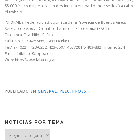
$5.000 (cinco mil pesos) con destino a la entidad donde se llevó a cabo
el trabajo.
INFORMES: Federación Bioquímica de la Provincia de Buenos Aires.
Servicio de Apoyo Científico Técnico al Profesional (SACT)
Directora: Dra. Nilda E. Fink
Calle 6 nº 1344-4º piso, 1900 La Plata
Tel/Fax (0221) 423-0252, 423-3597, 4837281 ó 483-8821 interno 234
E-mail: bibliote@fbpba.org.ar
Web: http://www.faba.org.ar
PUBLICADO EN
GENERAL
,
PEEC
,
PROES
NOTICIAS POR TEMA
Noticias
por