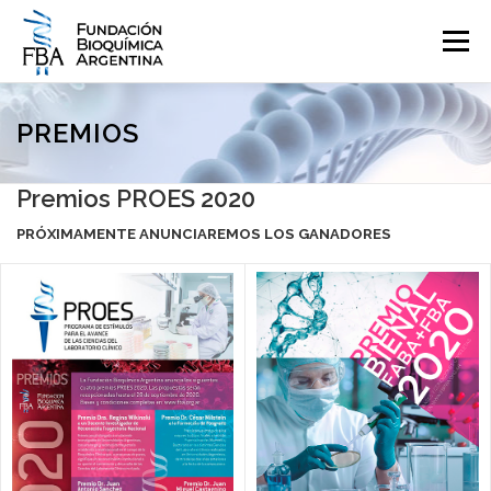
Saltar
al
Menú
contenido
QUIENES SOMOS
PROGRAMAS
EVENTOS
COMUNICACIÓN
PREMIOS
Premios PROES 2020
CONTACTO
INGRESAR
PRÓXIMAMENTE ANUNCIAREMOS LOS GANADORES