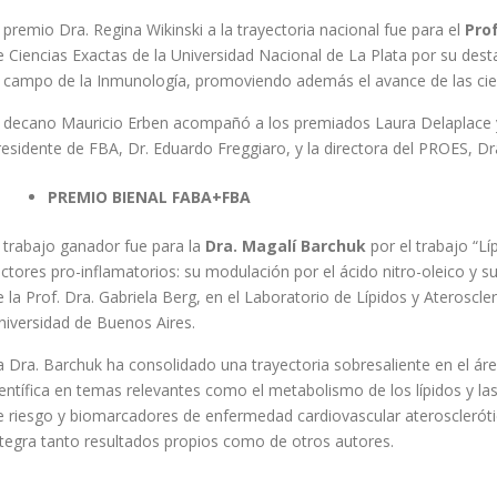
l premio Dra. Regina Wikinski a la trayectoria nacional fue para el
Pro
e Ciencias Exactas de la Universidad Nacional de La Plata por su des
l campo de la Inmunología, promoviendo además el avance de las cienc
l decano Mauricio Erben acompañó a los premiados Laura Delaplace y
residente de FBA, Dr. Eduardo Freggiaro, y la directora del PROES, Dra
PREMIO BIENAL FABA+FBA
l trabajo ganador fue para la
Dra. Magalí Barchuk
por el trabajo “L
actores pro-inflamatorios: su modulación por el ácido nitro-oleico y s
e la Prof. Dra. Gabriela Berg, en el Laboratorio de Lípidos y Ateroscl
niversidad de Buenos Aires.
a Dra. Barchuk ha consolidado una trayectoria sobresaliente en el áre
ientífica en temas relevantes como el metabolismo de los lípidos y las
e riesgo y biomarcadores de enfermedad cardiovascular aterosclerótic
ntegra tanto resultados propios como de otros autores.