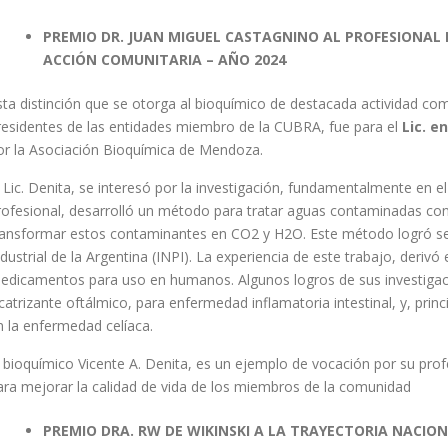
PREMIO DR. JUAN MIGUEL CASTAGNINO AL PROFESIONAL
ACCIÓN
COMUNITARIA – AÑO 2024
sta distinción que se otorga al bioquímico de destacada actividad com
residentes de las entidades miembro de la CUBRA, fue para el
Lic. e
or la Asociación Bioquímica de Mendoza.
l Lic. Denita, se interesó por la investigación, fundamentalmente en e
rofesional, desarrolló un método para tratar aguas contaminadas con 
ransformar estos contaminantes en CO2 y H2O. Este método logró ser
ndustrial de la Argentina (INPI). La experiencia de este trabajo, derivó
edicamentos para uso en humanos. Algunos logros de sus investigacio
icatrizante oftálmico, para enfermedad inflamatoria intestinal, y, pri
n la enfermedad celíaca.
l bioquímico Vicente A. Denita, es un ejemplo de vocación por su prof
ara mejorar la calidad de vida de los miembros de la comunidad
PREMIO DRA. RW DE WIKINSKI A LA TRAYECTORIA NACIO