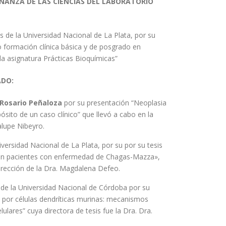
ÑANZA DE LAS CIENCIAS DEL LABORATORIO
as de la Universidad Nacional de La Plata, por su
o formación clínica básica y de posgrado en
la asignatura Prácticas Bioquímicas”
ADO:
l Rosario Peñaloza
por su presentación “Neoplasia
pósito de un caso clínico” que llevó a cabo en la
alupe Nibeyro.
versidad Nacional de La Plata, por su por su tesis
e en pacientes con enfermedad de Chagas-Mazza»,
odirección de la Dra. Magdalena Defeo.
de la Universidad Nacional de Córdoba por su
da por células dendríticas murinas: mecanismos
ulares” cuya directora de tesis fue la Dra. Dra.