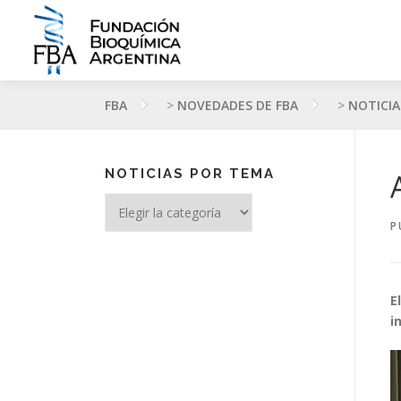
Saltar
al
contenido
FBA
>
NOVEDADES DE FBA
>
NOTICIA
NOTICIAS POR TEMA
Noticias
por
P
tema
E
i