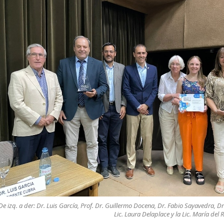
De izq. a der: Dr. Luis García, Prof. Dr. Guillermo Docena, Dr. Fabio Sayavedra, D
Lic. Laura Delaplace y la Lic. María del 