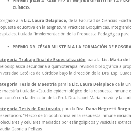
PREMIO JUAN A. SANCHEZ AL MEJORAMIENTO DE LA ENSE
CLÍNICO:
torgado a la
Lic. Laura Delaplace
, de la Facultad de Ciencias Exact
ropuesta educativa en la asignatura Prácticas Bioquímicas, integrand
ospitales, titulada “Implementación de la Propuesta Pedagógica para 
PREMIO DR. CÉSAR MILSTEIN A LA FORMACIÓN DE POSGR
ategoría Trabajo final de Especialización
, para la
Lic. María de
ielodisplásica secundaria a quimioterapia: revisión bibliográfica a pro
niversidad Católica de Córdoba bajo la dirección de la Dra. Esp. Guad
ategoría Tesis de Maestría
para la
Lic. Laura Delaplace
de la Uni
e maestría titulada: «Estudio epidemiológico de la respuesta inmun
ue contó con la dirección de la Prof. Dra. Isabel María Irurzún y la c
ategoría Tesis de Doctorado
, para la
Dra. Dana Negretti Borga
resentación: “Efecto de triiodotironina en la respuesta inmune inicia
oleculares y celulares mediados por esfingolípidos y vesículas extracel
laudia Gabriela Pellizas