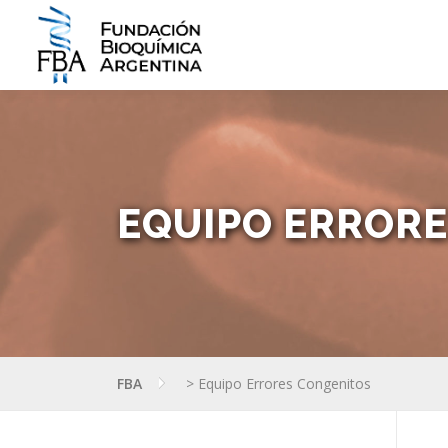
Saltar
al
contenido
EQUIPO ERROR
FBA
>
Equipo Errores Congenitos