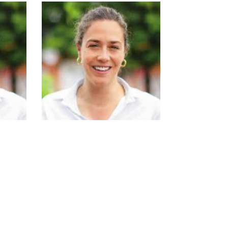
Ivana Dick
secgeren@fba.org.ar