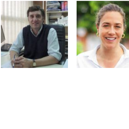
Gustavo Borrajo
Magali Ortiz Miller
gborrajo@fba.org.ar
secgeren@fba.org.ar