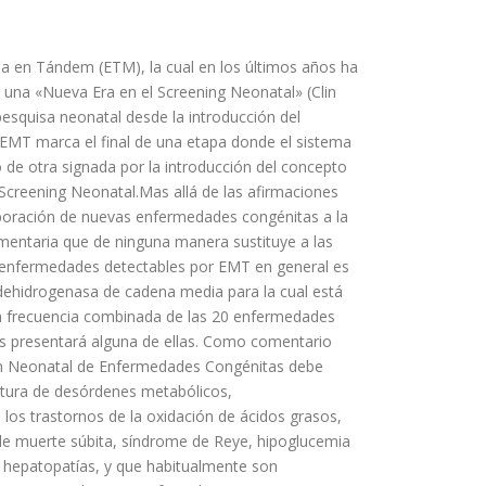
sa en Tándem (ETM), la cual en los últimos años ha
 una «Nueva Era en el Screening Neonatal» (Clin
esquisa neonatal desde la introducción del
 EMT marca el final de una etapa donde el sistema
 de otra signada por la introducción del concepto
 Screening Neonatal.Mas allá de las afirmaciones
orporación de nuevas enfermedades congénitas a la
mentaria que de ninguna manera sustituye a las
as enfermedades detectables por EMT en general es
A dehidrogenasa de cadena media para la cual está
 la frecuencia combinada de las 20 enfermedades
os presentará alguna de ellas. Como comentario
ión Neonatal de Enfermedades Congénitas debe
rtura de desórdenes metabólicos,
los trastornos de la oxidación de ácidos grasos,
de muerte súbita, síndrome de Reye, hipoglucemia
o hepatopatías, y que habitualmente son