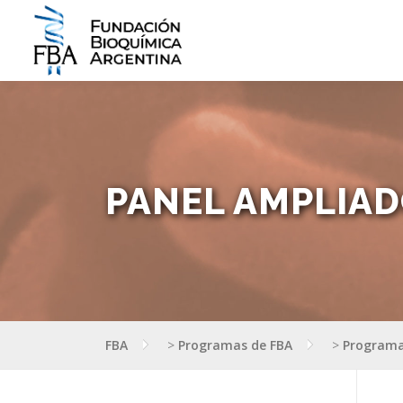
Saltar
al
contenido
PANEL AMPLIA
FBA
>
Programas de FBA
>
Programa