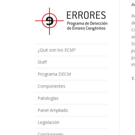
A
R
d
C
a
S
¿Qué son los ECM?
p
p
Staff
i
Programa DECM
1
Componentes
Patologías
Panel Ampliado
Legislación
Conclusiones