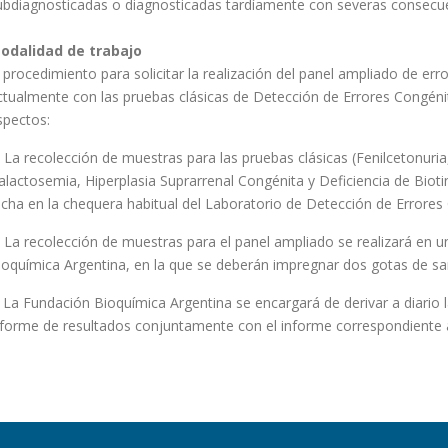
ubdiagnosticadas o diagnosticadas tardíamente con severas consecue
odalidad de trabajo
l procedimiento para solicitar la realización del panel ampliado de err
ctualmente con las pruebas clásicas de Detección de Errores Congéni
spectos:
.
La recolección de muestras para las pruebas clásicas (Fenilcetonuria
alactosemia, Hiperplasia Suprarrenal Congénita y Deficiencia de Biot
echa en la chequera habitual del Laboratorio de Detección de Errores
.
La recolección de muestras para el panel ampliado se realizará en un
ioquímica Argentina, en la que se deberán impregnar dos gotas de sa
. La Fundación Bioquímica Argentina se encargará de derivar a diario l
nforme de resultados conjuntamente con el informe correspondiente a