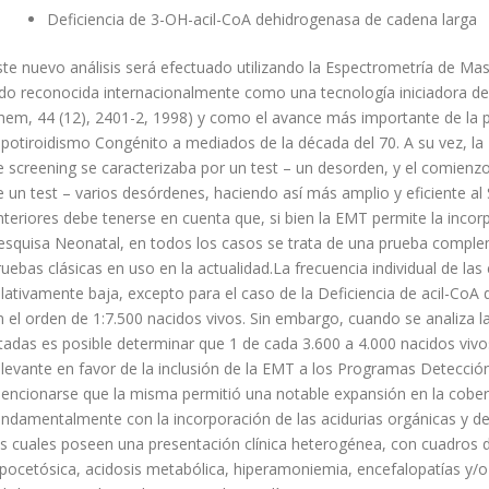
Deficiencia de 3-OH-acil-CoA dehidrogenasa de cadena larga
ste nuevo análisis será efectuado utilizando la Espectrometría de Ma
ido reconocida internacionalmente como una tecnología iniciadora de
hem, 44 (12), 2401-2, 1998) y como el avance más importante de la p
ipotiroidismo Congénito a mediados de la década del 70. A su vez, la
e screening se caracterizaba por un test – un desorden, y el comienzo
e un test – varios desórdenes, haciendo así más amplio y eficiente al
nteriores debe tenerse en cuenta que, si bien la EMT permite la inc
esquisa Neonatal, en todos los casos se trata de una prueba comple
ruebas clásicas en uso en la actualidad.La frecuencia individual de l
elativamente baja, excepto para el caso de la Deficiencia de acil-Co
n el orden de 1:7.500 nacidos vivos. Sin embargo, cuando se analiza
itadas es posible determinar que 1 de cada 3.600 a 4.000 nacidos viv
elevante en favor de la inclusión de la EMT a los Programas Detecc
encionarse que la misma permitió una notable expansión en la cobe
undamentalmente con la incorporación de las acidurias orgánicas y de 
os cuales poseen una presentación clínica heterogénea, con cuadros 
ipocetósica, acidosis metabólica, hiperamoniemia, encefalopatías y/