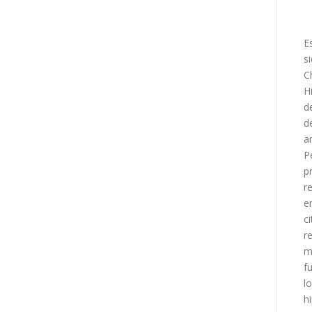
E
s
C
H
d
d
a
P
p
r
e
c
r
m
f
l
h