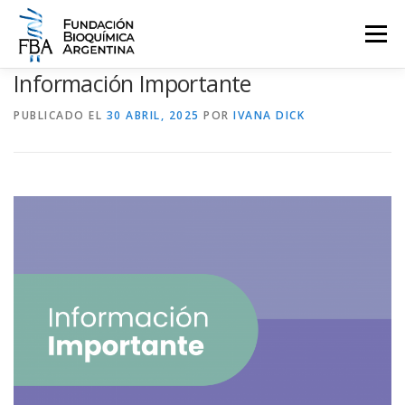
Saltar
al
Menú
contenido
Información Importante
QUIENES SOMOS
PROGRAMAS
EVENTOS
COMUNICACIÓN
PUBLICADO EL
30 ABRIL, 2025
POR
IVANA DICK
CONTACTO
INGRESAR