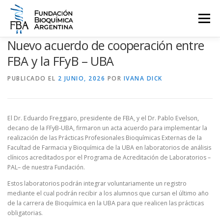
Saltar
al
Menú
contenido
Nuevo acuerdo de cooperación entre
QUIENES SOMOS
PROGRAMAS
EVENTOS
COMUNICACIÓN
FBA y la FFyB – UBA
PUBLICADO EL
2 JUNIO, 2026
POR
IVANA DICK
CONTACTO
INGRESAR
El Dr. Eduardo Freggiaro, presidente de FBA, y el Dr. Pablo Evelson,
decano de la FFyB-UBA, firmaron un acta acuerdo para implementar la
realización de las Prácticas Profesionales Bioquímicas Externas de la
Facultad de Farmacia y Bioquímica de la UBA en laboratorios de análisis
clínicos acreditados por el Programa de Acreditación de Laboratorios –
PAL– de nuestra Fundación.
Estos laboratorios podrán integrar voluntariamente un registro
mediante el cual podrán recibir a los alumnos que cursan el último año
de la carrera de Bioquímica en la UBA para que realicen las prácticas
obligatorias.