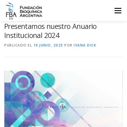
Saltar
al
Menú
contenido
Presentamos nuestro Anuario
QUIENES SOMOS
PROGRAMAS
EVENTOS
COMUNICACIÓN
Institucional 2024
PUBLICADO EL
10 JUNIO, 2025
POR
IVANA DICK
CONTACTO
INGRESAR