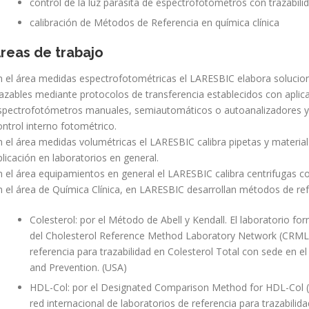
control de la luz parásita de espectrofotómetros con trazabil
calibración de Métodos de Referencia en química clínica
reas de trabajo
n el área medidas espectrofotométricas el LARESBIC elabora solucio
razables mediante protocolos de transferencia establecidos con apli
spectrofotómetros manuales, semiautomáticos o autoanalizadores y 
ontrol interno fotométrico.
n el área medidas volumétricas el LARESBIC calibra pipetas y materi
plicación en laboratorios en general.
n el área equipamientos en general el LARESBIC calibra centrifugas c
n el área de Química Clínica, en LARESBIC desarrollan métodos de r
Colesterol: por el Método de Abell y Kendall. El laboratorio fo
del Cholesterol Reference Method Laboratory Network (CRMLN),
referencia para trazabilidad en Colesterol Total con sede en e
and Prevention. (USA)
HDL-Col: por el Designated Comparison Method for HDL-Col (
red internacional de laboratorios de referencia para trazabil