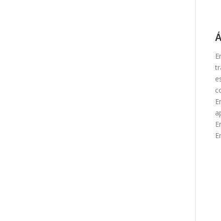
Á
E
t
e
c
E
a
E
E