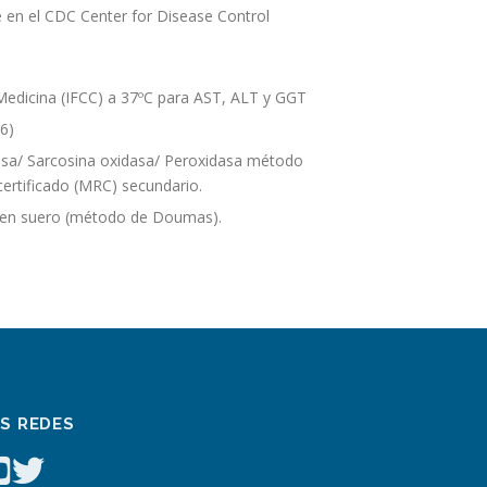
 en el CDC Center for Disease Control
y Medicina (IFCC) a 37ºC para AST, ALT y GGT
76)
asa/ Sarcosina oxidasa/ Peroxidasa método
certificado (MRC) secundario.
es en suero (método de Doumas).
AS REDES