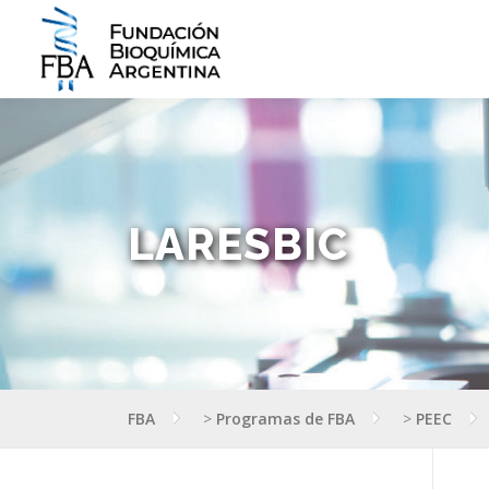
Saltar
al
contenido
LARESBIC
FBA
>
Programas de FBA
>
PEEC