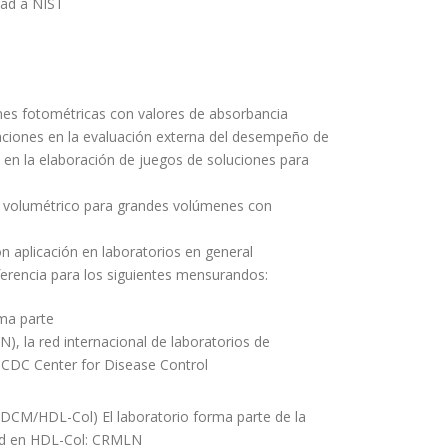
idad a NIST
nes fotométricas con valores de absorbancia
caciones en la evaluación externa del desempeño de
en la elaboración de juegos de soluciones para
al volumétrico para grandes volúmenes con
on aplicación en laboratorios en general
eferencia para los siguientes mensurandos:
rma parte
 la red internacional de laboratorios de
l CDC Center for Disease Control
DCM/HDL-Col) El laboratorio forma parte de la
idad en HDL-Col: CRMLN