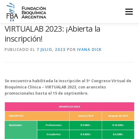
Saltar
al
Menú
contenido
VIRTUALAB 2023: ¡Abierta la
QUIENES SOMOS
PROGRAMAS
EVENTOS
COMUNICACIÓN
inscripción!
PUBLICADO EL
7 JULIO, 2023
POR
IVANA DICK
CONTACTO
INGRESAR
Se encuentra habilitada la inscripción al 5º Congreso Virtual de
Bioquímica Clínica – VIRTUALAB 2023, con aranceles
promocionales hasta el 15 de septiembre
.