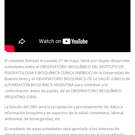
El convenio firmado el pasado 27 de mayo, tiene por objeto desarrollar
actividades entre el OBSERVATORIO BIOQUÍMICO DEL INSTITUTO DE
FISIOPATOLOGÍA Y BIOQUÍMICA CLÍNICA (INFIBIOC) de la Universidad de
Buenos Aires y el OBSERVATORIO BIOQUÍMICO DE LA SALUD (OBIOS) de
la FUNDACIÓN BIOQUÍMICA ARGENTINA para contribuir a la
conformación, entre las partes, de un OBSERVATORIO BIOQUÍMICO
ARGENTINO (OBA).
La función del OBA será la recopilación y procesamiento de datos e
información bioquímica en aspectos de la salud comunitaria, laboral,
ambiental, de bioseguridad, etc.
El resultado de estas actividades será aportado a los sistemas de
información de salud a nivel nacional, provincial y local. Será utilizado,