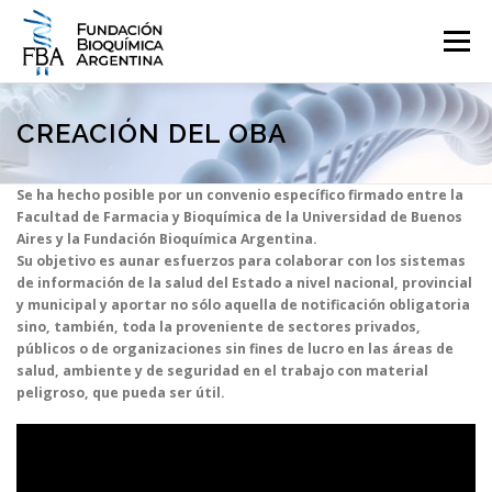
Saltar
al
Menú
contenido
QUIENES SOMOS
PROGRAMAS
EVENTOS
COMUNICACIÓN
CREACIÓN DEL OBA
Se ha hecho posible por un convenio específico firmado entre la
CONTACTO
INGRESAR
Facultad de Farmacia y Bioquímica de la Universidad de Buenos
Aires y la Fundación Bioquímica Argentina.
Su objetivo es aunar esfuerzos para colaborar con los sistemas
de información de la salud del Estado a nivel nacional, provincial
y municipal y aportar no sólo aquella de notificación obligatoria
sino, también, toda la proveniente de sectores privados,
públicos o de organizaciones sin fines de lucro en las áreas de
salud, ambiente y de seguridad en el trabajo con material
peligroso, que pueda ser útil.